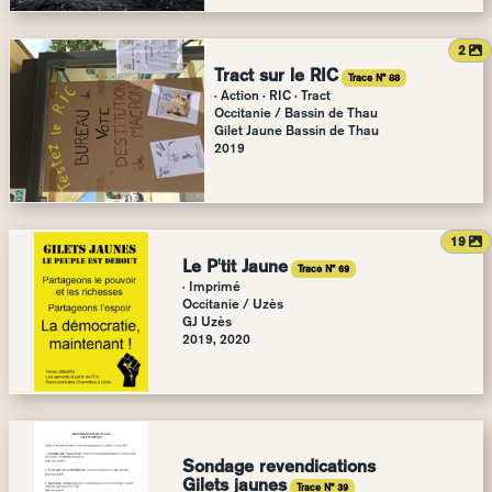
a
2
Tract sur le RIC
Trace N° 88
· Action · RIC · Tract
Occitanie
/
Bassin de Thau
Gilet Jaune Bassin de Thau
2019
a
19
Le P'tit Jaune
Trace N° 69
· Imprimé
Occitanie
/
Uzès
GJ Uzès
2019, 2020
Sondage revendications
Gilets jaunes
Trace N° 39