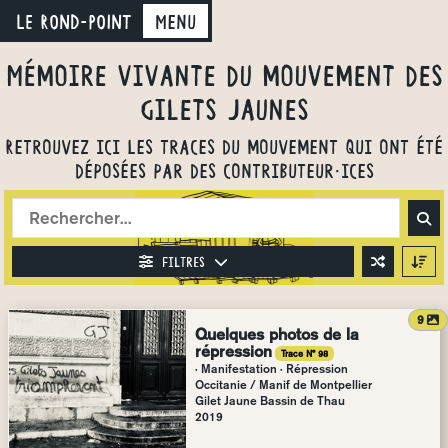
LE ROND-POINT
Menu
Mémoire vivante du mouvement des
gilets jaunes
Retrouvez ici les traces du mouvement qui ont été
déposées par des contributeur·ices
Filtres
a
9
Quelques photos de la
répression
Trace N° 98
· Manifestation · Répression
Occitanie
/
Manif de Montpellier
Gilet Jaune Bassin de Thau
2019