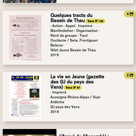
a
4
Quelques tracts du
Bassin de Thau
Trace N° 100
· Action · Appel · Imprimé ·
Manifestation · Organisation ·
Récit de groupe · Tract
Occitanie
/
Sete, Frontignan
Balaruc
Gilet Jaune Bassin de Thau
2019
a
2
La vie en Jaune (gazette
des GJ du pays des
Vans)
Trace N° 67
· Imprimé
Auvergne-Rhône-Alpes
/
Sud-
Ardèche
GJ pays des Vans
2019