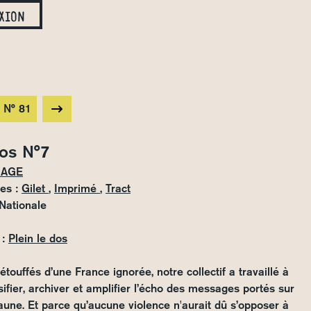
xion
 N° 81
dos N°7
MAGE
es :
Gilet
,
Imprimé
,
Tract
Nationale
:
Plein le dos
étouffés d’une France ignorée, notre collectif a travaillé à
ssifier, archiver et amplifier l’écho des messages portés sur
jaune. Et parce qu’aucune violence n'aurait dû s’opposer à