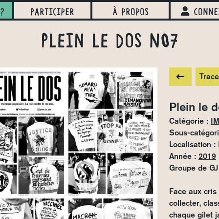
?
Participer
À propos
Conne
Plein le dos N°7
Trace
Plein le 
Catégorie :
I
Sous-catégori
Localisation :
Année :
2019
Groupe de GJ 
Face aux cris 
collecter, cla
chaque gilet 