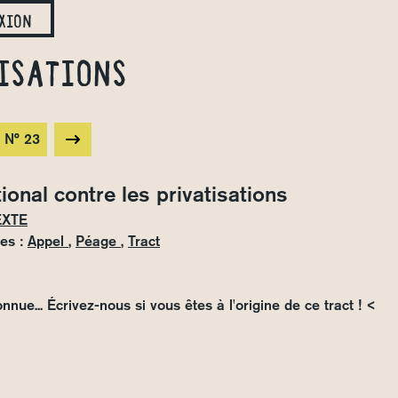
xion
isations
 N° 23
ional contre les privatisations
EXTE
es :
Appel
,
Péage
,
Tract
nnue... Écrivez-nous si vous êtes à l'origine de ce tract ! <