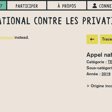
?
Participer
À propos
Conne
ational contre les privat
wnload
instead.
Trace
Appel nat
Catégorie :
T
Sous-catégori
Année :
2019
> Origine inco