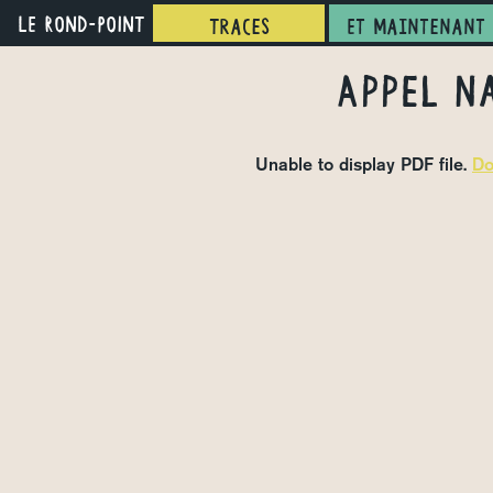
LE ROND-POINT
Traces
Et maintenant 
Appel n
Unable to display PDF file.
Do