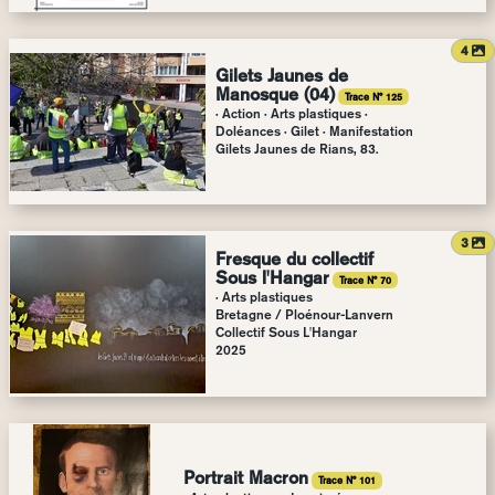
a
4
Gilets Jaunes de
Manosque (04)
Trace N° 125
· Action · Arts plastiques ·
Doléances · Gilet · Manifestation
Gilets Jaunes de Rians, 83.
a
3
Fresque du collectif
Sous l'Hangar
Trace N° 70
· Arts plastiques
Bretagne
/
Ploénour-Lanvern
Collectif Sous L'Hangar
2025
Portrait Macron
Trace N° 101