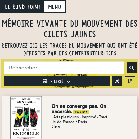
LE ROND-POINT
Menu
Mémoire vivante du mouvement des
gilets jaunes
Retrouvez ici les traces du mouvement qui ont été
déposées par des contributeur·ices
Filtres
On ne converge pas. On
encercle.
Trace N° 7
· Arts plastiques · Imprimé · Tract
Île-de-France
/
Paris
2019