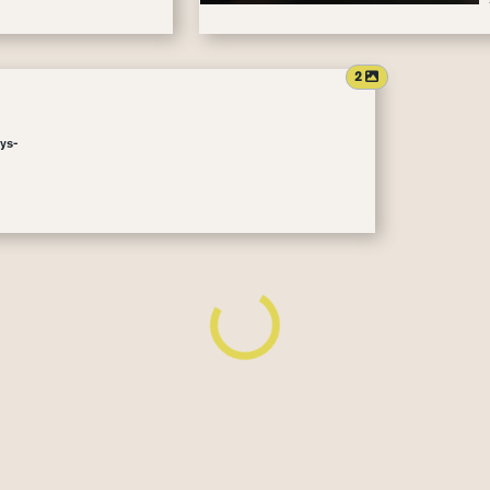
attachments coun
2
ys-
Loading...