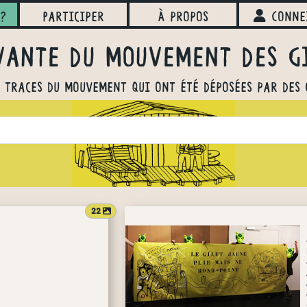
?
Participer
À propos
Conne
ante du mouvement des g
s traces du mouvement qui ont été déposées par des 
attachments count
22