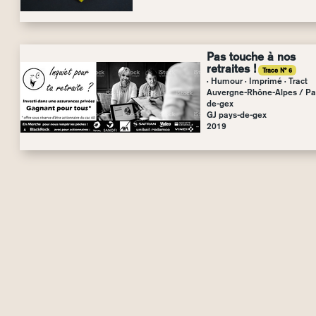
Pas touche à nos
retraites !
Trace N° 6
· Humour · Imprimé · Tract
Auvergne-Rhône-Alpes
/
Pa
de-gex
GJ pays-de-gex
2019