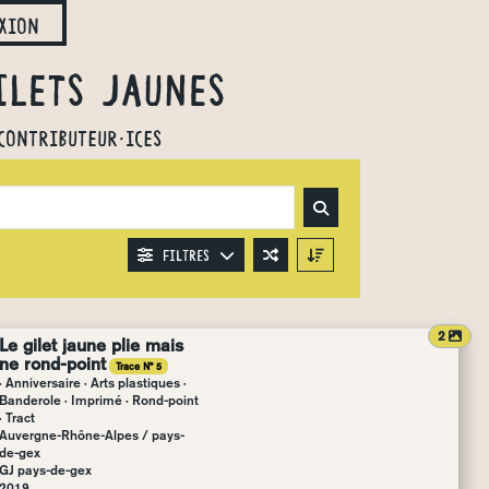
xion
ilets jaunes
contributeur·ices
Filtres
atta
2
Le gilet jaune plie mais
ne rond-point
Trace N° 5
· Anniversaire · Arts plastiques ·
Banderole · Imprimé · Rond-point
· Tract
Auvergne-Rhône-Alpes
/
pays-
de-gex
GJ pays-de-gex
2019