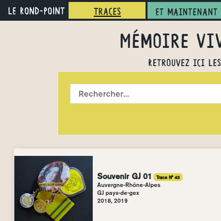
LE ROND-POINT
Traces
Et maintenant 
Mémoire viv
Retrouvez ici le
Souvenir GJ 01
Trace N° 43
Auvergne-Rhône-Alpes
GJ pays-de-gex
2018, 2019