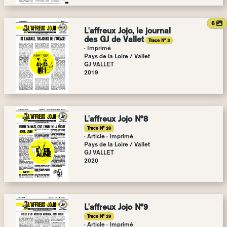
a
6
L'affreux Jojo, le journal
des GJ de Vallet
Trace N° 3
· Imprimé
Pays de la Loire
/
Vallet
GJ VALLET
2019
L'affreux Jojo N°8
Trace N° 28
· Article · Imprimé
Pays de la Loire
/
Vallet
GJ VALLET
2020
L'affreux Jojo N°9
Trace N° 29
· Article · Imprimé