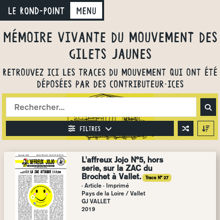
LE ROND-POINT
Menu
Mémoire vivante du mouvement des
gilets jaunes
Retrouvez ici les traces du mouvement qui ont été
déposées par des contributeur·ices
Filtres
L'affreux Jojo N°5, hors
serie, sur la ZAC du
Brochet à Vallet.
Trace N° 27
· Article · Imprimé
Pays de la Loire
/
Vallet
GJ VALLET
2019